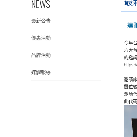
最
NEWS
最新公告
達
優惠活動
今年台中
六大
品牌活動
的邀
https
媒體報導
邀請
攤位號
邀請代碼
此代碼將