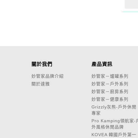
關於我們
產品資訊
妙管家品牌介紹
妙管家－爐罐系列
關於達雅
妙管家－戶外系列
妙管家－廚房系列
妙管家－健康系列
Grizzly灰熊-戶外休閒
專家
Pro Kamping領航家-
外風格休閒品牌
KOVEA 韓國戶外第一