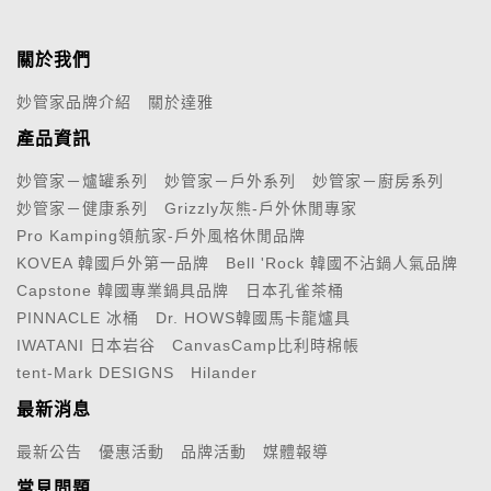
關於我們
妙管家品牌介紹
關於達雅
產品資訊
妙管家－爐罐系列
妙管家－戶外系列
妙管家－廚房系列
妙管家－健康系列
Grizzly灰熊-戶外休閒專家
Pro Kamping領航家-戶外風格休閒品牌
KOVEA 韓國戶外第一品牌
Bell 'Rock 韓國不沾鍋人氣品牌
Capstone 韓國專業鍋具品牌
日本孔雀茶桶
PINNACLE 冰桶
Dr. HOWS韓國馬卡龍爐具
IWATANI 日本岩谷
CanvasCamp比利時棉帳
tent-Mark DESIGNS
Hilander
最新消息
最新公告
優惠活動
品牌活動
媒體報導
常見問題