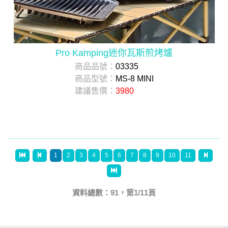
Pro Kamping迷你瓦斯煎烤爐
商品品號：
03335
商品型號：
MS-8 MINI
建議售價：
3980
1
2
3
4
5
6
7
8
9
10
11
資料總數：91，第1/11頁