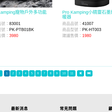
 Kamping寵物戶外多功能
Pro Kamping小精靈石
暖器
品號：
83001
商品品號：
41007
型號：
PK-PTB01BK
商品型號：
PK-HT003
售價：
3980
建議售價：
1980
1
2
3
4
5
6
7
8
9
10
11
最新消息
常見問題