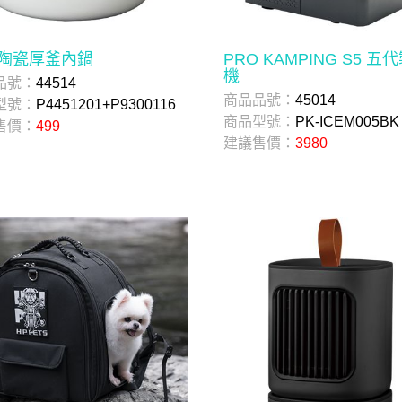
陶瓷厚釜內鍋
PRO KAMPING S5 五
機
品號：
44514
商品品號：
45014
型號：
P4451201+P9300116
商品型號：
PK-ICEM005BK
售價：
499
建議售價：
3980