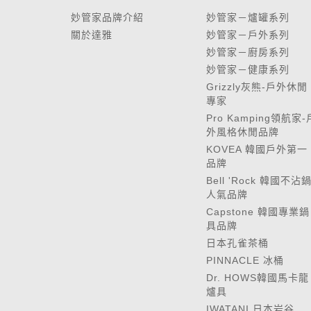
妙管家品牌介紹
妙管家－爐罐系列
關於達雅
妙管家－戶外系列
妙管家－廚房系列
妙管家－健康系列
Grizzly灰熊-戶外休閒
專家
Pro Kamping領航家-
外風格休閒品牌
KOVEA 韓國戶外第一
品牌
Bell 'Rock 韓國不沾
人氣品牌
Capstone 韓國專業鍋
具品牌
日本孔雀茶桶
PINNACLE 冰桶
Dr. HOWS韓國馬卡龍
爐具
IWATANI 日本岩谷