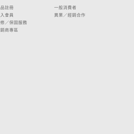
產品註冊
一般消費者
加入會員
異業／經銷合作
維修／保固服務
經銷商專區