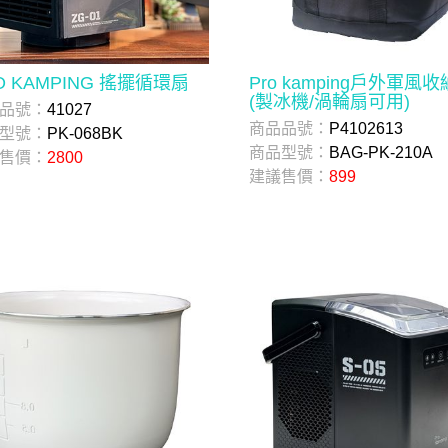
O KAMPING 搖擺循環扇
Pro kamping戶外軍風
(製冰機/渦輪扇可用)
品號：
41027
商品品號：
P4102613
型號：
PK-068BK
商品型號：
BAG-PK-210A
售價：
2800
建議售價：
899