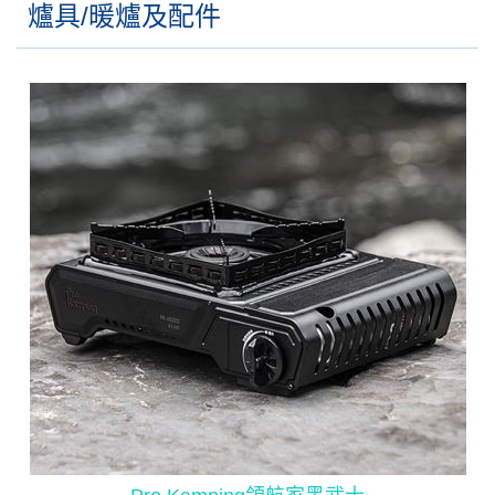
爐具/暖爐及配件