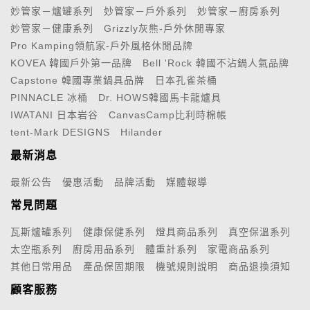
妙管家－爐罐系列
妙管家－戶外系列
妙管家－廚房系列
妙管家－健康系列
Grizzly灰熊-戶外休閒專家
Pro Kamping領航家-戶外風格休閒品牌
KOVEA 韓國戶外第一品牌
Bell 'Rock 韓國不沾鍋人氣品牌
Capstone 韓國專業鍋具品牌
日本孔雀茶桶
PINNACLE 冰桶
Dr. HOWS韓國馬卡龍爐具
IWATANI 日本岩谷
CanvasCamp比利時棉帳
tent-Mark DESIGNS
Hilander
最新消息
最新公告
優惠活動
品牌活動
媒體報導
常見問題
瓦斯爐罐系列
健康保健系列
燈具商品系列
真空保溫系列
太空瓶系列
廚房用品系列
體重計系列
家電商品系列
其他日常用品
產品保固期限
機號規則說明
商品退換須知
顧客服務