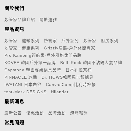
關於我們
妙管家品牌介紹
關於達雅
產品資訊
妙管家－爐罐系列
妙管家－戶外系列
妙管家－廚房系列
妙管家－健康系列
Grizzly灰熊-戶外休閒專家
Pro Kamping領航家-戶外風格休閒品牌
KOVEA 韓國戶外第一品牌
Bell 'Rock 韓國不沾鍋人氣品牌
Capstone 韓國專業鍋具品牌
日本孔雀茶桶
PINNACLE 冰桶
Dr. HOWS韓國馬卡龍爐具
IWATANI 日本岩谷
CanvasCamp比利時棉帳
tent-Mark DESIGNS
Hilander
最新消息
最新公告
優惠活動
品牌活動
媒體報導
常見問題