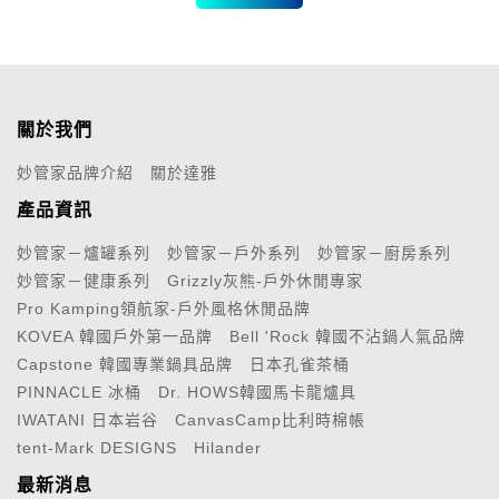
關於我們
妙管家品牌介紹
關於達雅
產品資訊
妙管家－爐罐系列
妙管家－戶外系列
妙管家－廚房系列
妙管家－健康系列
Grizzly灰熊-戶外休閒專家
Pro Kamping領航家-戶外風格休閒品牌
KOVEA 韓國戶外第一品牌
Bell 'Rock 韓國不沾鍋人氣品牌
Capstone 韓國專業鍋具品牌
日本孔雀茶桶
PINNACLE 冰桶
Dr. HOWS韓國馬卡龍爐具
IWATANI 日本岩谷
CanvasCamp比利時棉帳
tent-Mark DESIGNS
Hilander
最新消息