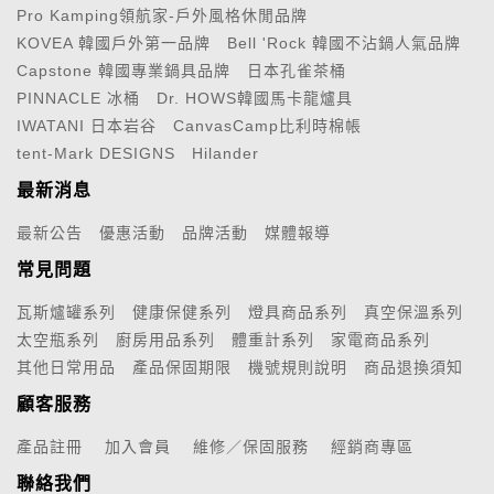
Pro Kamping領航家-戶外風格休閒品牌
KOVEA 韓國戶外第一品牌
Bell 'Rock 韓國不沾鍋人氣品牌
Capstone 韓國專業鍋具品牌
日本孔雀茶桶
PINNACLE 冰桶
Dr. HOWS韓國馬卡龍爐具
IWATANI 日本岩谷
CanvasCamp比利時棉帳
tent-Mark DESIGNS
Hilander
最新消息
最新公告
優惠活動
品牌活動
媒體報導
常見問題
瓦斯爐罐系列
健康保健系列
燈具商品系列
真空保溫系列
太空瓶系列
廚房用品系列
體重計系列
家電商品系列
其他日常用品
產品保固期限
機號規則說明
商品退換須知
顧客服務
產品註冊
加入會員
維修／保固服務
經銷商專區
聯絡我們