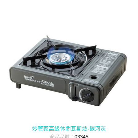
妙管家高級休閒瓦斯爐-銀河灰
商品品號：
03345