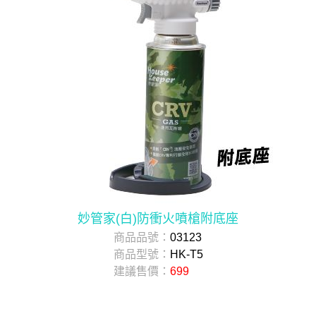
妙管家(白)防衝火噴槍附底座
商品品號：
03123
商品型號：
HK-T5
建議售價：
699