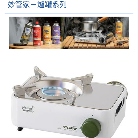
妙管家－爐罐系列