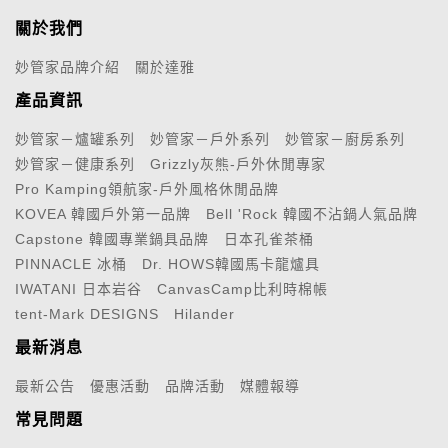
關於我們
妙管家品牌介紹
關於達雅
產品資訊
妙管家－爐罐系列
妙管家－戶外系列
妙管家－廚房系列
妙管家－健康系列
Grizzly灰熊-戶外休閒專家
Pro Kamping領航家-戶外風格休閒品牌
KOVEA 韓國戶外第一品牌
Bell 'Rock 韓國不沾鍋人氣品牌
Capstone 韓國專業鍋具品牌
日本孔雀茶桶
PINNACLE 冰桶
Dr. HOWS韓國馬卡龍爐具
IWATANI 日本岩谷
CanvasCamp比利時棉帳
tent-Mark DESIGNS
Hilander
最新消息
最新公告
優惠活動
品牌活動
媒體報導
常見問題