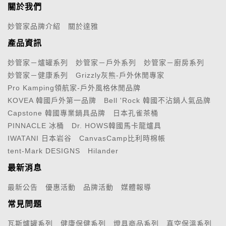
關於我們
妙管家品牌介紹
關於達雅
產品資訊
妙管家－爐罐系列
妙管家－戶外系列
妙管家－廚房系列
妙管家－健康系列
Grizzly灰熊-戶外休閒專家
Pro Kamping領航家-戶外風格休閒品牌
KOVEA 韓國戶外第一品牌
Bell 'Rock 韓國不沾鍋人氣品牌
Capstone 韓國專業鍋具品牌
日本孔雀茶桶
PINNACLE 冰桶
Dr. HOWS韓國馬卡龍爐具
IWATANI 日本岩谷
CanvasCamp比利時棉帳
tent-Mark DESIGNS
Hilander
最新消息
最新公告
優惠活動
品牌活動
媒體報導
常見問題
瓦斯爐罐系列
健康保健系列
燈具商品系列
真空保溫系列