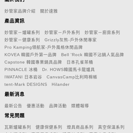
妙管家品牌介紹
關於達雅
產品資訊
妙管家－爐罐系列
妙管家－戶外系列
妙管家－廚房系列
妙管家－健康系列
Grizzly灰熊-戶外休閒專家
Pro Kamping領航家-戶外風格休閒品牌
KOVEA 韓國戶外第一品牌
Bell 'Rock 韓國不沾鍋人氣品牌
Capstone 韓國專業鍋具品牌
日本孔雀茶桶
PINNACLE 冰桶
Dr. HOWS韓國馬卡龍爐具
IWATANI 日本岩谷
CanvasCamp比利時棉帳
tent-Mark DESIGNS
Hilander
最新消息
最新公告
優惠活動
品牌活動
媒體報導
常見問題
瓦斯爐罐系列
健康保健系列
燈具商品系列
真空保溫系列