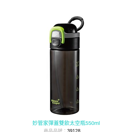
妙管家彈蓋雙飲太空瓶550ml
商品品號：
39128